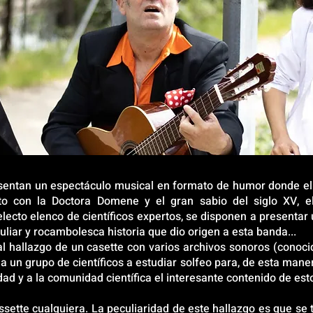
entan un espectáculo musical en formato de humor donde el p
nto con la Doctora Domene y el gran sabio del siglo XV, e
ecto elenco de científicos expertos, se disponen a present
uliar y rocambolesca historia que dio origen a esta banda...
al hallazgo de un casette con varios archivos sonoros (cono
a un grupo de científicos a estudiar solfeo para, de esta maner
ad y a la comunidad científica el interesante contenido de est
ette cualquiera. La peculiaridad de este hallazgo es que se 