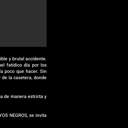
ble y brutal accidente.
l fatídico día por los
ía poco que hacer. Sin
 de la casetera, donde
ca de manera estricta y
AYOS NEGROS, se invita